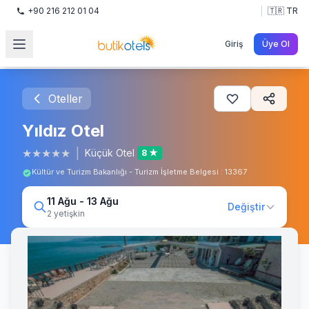
+90 216 212 01 04
🇹🇷 TR
Giriş
Üye Ol
Oteller
Yıldız Otel
★
★
★
★
★
|
Küçük Otel
8 ★
Kültür ve Turizm Bakanlığı - Turizm İşletme Belgesi : 13367
11 Ağu - 13 Ağu
Değiştir
2 yetişkin