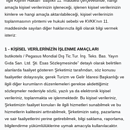
“İlgili Kişinin Hakları” başlıklı 11. maddesi çerçevesinde; hangi
amaçla kişisel verilerinizin işleneceği, işlenen kişisel verilerinizin
kimlere ve hangi amaçla aktarılabileceği, kişisel verilerinizin
toplanmasının yöntemi ve hukuki sebebi ve KVKK’nın 11.
maddesinde sayılan diğer haklarınızla ilgili olarak bilgi vermek
isteriz:
1 - KİŞİSEL VERİLERİNİZİN İŞLENME AMAÇLARI
butikotels / Pegasus Mondial Dış Tic.Tur. İnş. Teks. Bas. Yayın
Gıda San. Ltd. Şti. Esas Sözleşmesinde” detaylı olarak belirtilen
alanlarda faaliyet gösteren Şirketimiz tarafından, söz konusu
faaliyetler dolayısıyla; gerek Turizm ve Gelir İdaresi Başkanlığı ve
ilgili diğer kurumların düzenlemeleri gerekse akdettiğimiz
sözleşmeler nedeniyle sözlü, yazılı ya da elektronik kişisel
verileriniz, toplanmakta ve işlenmektedir. Bu kişisel verileriniz,
Şirketimizin faaliyet konuları ile ilgili hizmetleri sunabilmek ve bu
hizmetlerin kalitesini arttırabilmek, Şirketimizin satış, pazarlama
ve sair faaliyetlerini yerine getirebilmek, bilgi saklama, raporlama,
bilgilendirme yükümlülüklerine uymak
amacıyla kullanılacaktır.