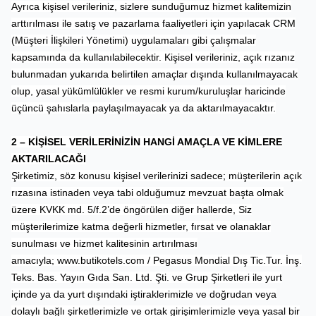
Ayrıca kişisel verileriniz, sizlere sunduğumuz hizmet kalitemizin
arttırılması ile satış ve pazarlama faaliyetleri için yapılacak CRM
(Müşteri İlişkileri Yönetimi) uygulamaları gibi çalışmalar
kapsamında da kullanılabilecektir. Kişisel verileriniz, açık rızanız
bulunmadan yukarıda belirtilen amaçlar dışında kullanılmayacak
olup, yasal yükümlülükler ve resmi kurum/kuruluşlar haricinde
üçüncü şahıslarla paylaşılmayacak ya da aktarılmayacaktır.
2 – KİŞİSEL VERİLERİNİZİN HANGİ AMAÇLA VE KİMLERE
AKTARILACAĞI
Şirketimiz, söz konusu kişisel verilerinizi sadece; müşterilerin açık
rızasına istinaden veya tabi olduğumuz mevzuat başta olmak
üzere KVKK md. 5/f.2’de öngörülen diğer hallerde, Siz
müşterilerimize katma değerli hizmetler, fırsat ve olanaklar
sunulması ve hizmet kalitesinin artırılması
amacıyla;
www.butikotels.com
/ Pegasus Mondial Dış Tic.Tur. İnş.
Teks. Bas. Yayın Gıda San. Ltd. Şti. ve Grup Şirketleri ile yurt
içinde ya da yurt dışındaki iştiraklerimizle ve doğrudan veya
dolaylı bağlı şirketlerimizle ve ortak girişimlerimizle veya yasal bir