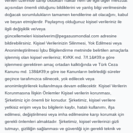
verileri üzerinde sahip oldukları haklar hem de ilgili diğer mevzuat
açısından önemli olduğunu bildiklerini ve yanlış bilgi verilmesinde
doğacak sorumlulukların tamamen kendilerine ait olacağını, kabul
ve beyan etmişlerdir. Paylaşmış olduğunuz kişisel verileriniz ile
ilgili değişiklik ve/veya
güncellemeleri
kisiselverim@pegasusmondial.com
adresine
bildirebilirsiniz. Kişisel Verilerinizin Silinmesi, Yok Edilmesi veya
Anonimleştirilmesi İşbu Bilgilendirme metninde belirtilen amaçlarla
işlenmiş olan kişisel verileriniz; KVKK md. 7/f.1&#39;e göre
işlenmesi gerektiren amaç ortadan kalktığında ve Türk Ceza
Kanunu md. 138&#39;e göre ise Kanunların belirlediği süreler
geçince tarafımızca silinecek, yok edilecek veya
anonimleştirilerek kullanılmaya devam edilecektir. Kişisel Verilerin
Korunmasına İlişkin Önlemler Kişisel verilerin korunması,
Şirketimiz için önemli bir konudur. Şirketimiz, kişisel verilere
yetkisiz erişim veya bu bilgilerin kaybı, hatalı kullanımı, ifşa
edilmesi, değiştirilmesi veya imha edilmesine karşı korumak için
gerekli önlemleri almaktadır. Şirketimiz, kişisel verilerinizi gizli
tutmayı, gizliliğin sağlanması ve güvenliği için gerekli teknik ve