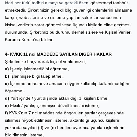
idari her türlü tedbiri almayı ve gerekli özeni
göstermeyi taahhüt
etmektedir. Şirketimizin gerekli bilgi güvenliği önlemlerini almasına
karşın, web sitesine ve sisteme yapılan saldırılar sonucunda
kişisel verilerin zarar görmesi veya üçüncü kişilerin eline geçmesi
durumunda, Şirketimiz bu durumu derhal sizlere ve Kişisel Verileri
Koruma Kurulu’na bildirir.
4- KVKK 11 nci MADDEDE SAYILAN DİĞER HAKLAR
Şirketimize başvurarak kişisel verilerinizin;
a)
İşlenip işlenmediğini öğrenme,
b)
İşlenmişse bilgi talep etme,
c)
İşlenme amacını ve amacına uygun kullanılıp kullanılmadığını
öğrenme,
d)
Yurt içinde / yurt dışında aktarıldığı 3. kişileri bilme,
e)
Eksik / yanlış işlenmişse düzeltilmesini isteme,
f)
KVKK’nın 7 nci maddesinde öngörülen şartlar çerçevesinde
silinmesini-yok edilmesini isteme, aktarıldığı üçüncü kişilere
yukarıda sayılan (d) ve (e) bentleri uyarınca yapılan işlemlerin
bildirilmesini isteme,