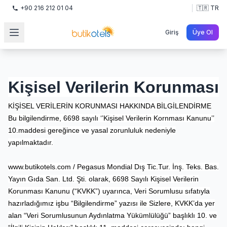
+90 216 212 01 04
🇹🇷 TR
Giriş
Üye Ol
Kişisel Verilerin Korunması
KİŞİSEL VERİLERİN KORUNMASI HAKKINDA BİLGİLENDİRME
Bu bilgilendirme, 6698 sayılı ‘’Kişisel Verilerin Kornması Kanunu’’
10.maddesi
gereğince ve yasal zorunluluk nedeniyle
yapılmaktadır.
www.butikotels.com
/ Pegasus Mondial Dış Tic.Tur. İnş. Teks. Bas.
Yayın Gıda San. Ltd. Şti. olarak, 6698 Sayılı Kişisel Verilerin
Korunması Kanunu (“KVKK”) uyarınca, Veri Sorumlusu sıfatıyla
hazırladığımız işbu “Bilgilendirme” yazısı ile Sizlere, KVKK’da yer
alan “Veri Sorumlusunun Aydınlatma Yükümlülüğü” başlıklı 10. ve