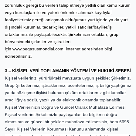
zorunluluk gereği bu verileri talep etmeye yetkili olan kamu kurum
veya kuruluşları ile ve yeterli önlemler alınmak kaydıyla,
faaliyetlerimiz gereği anlaşmalı olduğumuz yurt içinde ya da yurt
dışındaki kurumlar, tedarikçiler, yetkili satıcılar/bayiiler/iş
ortaklarımız ile paylaşabilecektir. Şirketimizin ortakları, grup
bünyesindeki şirketler ve iştirakleri
için
www.pegasusmondial.com
internet adresinden bilgi
edinebilirsiniz.
3 – KİŞİSEL VERİ TOPLAMANIN YÖNTEMİ VE HUKUKİ SEBEBİ
Kişisel verileriniz, yürürlükteki mevzuata uygun şekilde; Şirketimiz,
Grup Şirketlerimiz, iştiraklerimiz, acentelerimiz, iş birliği yaptığımız
ya da sözleşme ilişkisi bulunan çözüm ortaklarımız gibi kanallar
aracılığıyla sözlü, yazılı ya da elektronik ortamda toplanabilir.
Kişisel Verilerinizin Doğru ve Güncel Olarak Muhafaza Edilmesi
Kişisel verilerini Şirketimizle paylaşanlar, bu bilgilerin doğru
olmasının ve güncel bir şekilde muhafaza edilmesinin, hem 6698
Sayılı Kişisel Verilerin Korunması Kanunu anlamında kişisel