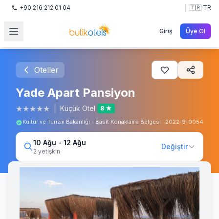
+90 216 212 01 04
🇹🇷 TR
Giriş
Üye Ol
Oteller
Yade Apart Pansiyon
★
★
★
★
★
|
Küçük Otel
8 ★
Kültür ve Turizm Bakanlığı - Basit Konaklama Belgesi : 2022-9-0054
10 Ağu - 12 Ağu
Değiştir
2 yetişkin