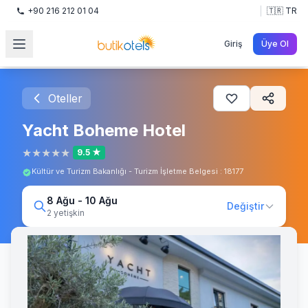
+90 216 212 01 04
🇹🇷 TR
Giriş
Üye Ol
Oteller
Yacht Boheme Hotel
★
★
★
★
★
9.5 ★
Kültür ve Turizm Bakanlığı - Turizm İşletme Belgesi : 18177
8 Ağu - 10 Ağu
Değiştir
2 yetişkin