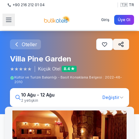
+90 216 212 01 04
🇹🇷 TR
Giriş
Üye Ol
Oteller
Villa Pine Garden
★
★
★
★
★
|
Küçük Otel
8.4 ★
Kültür ve Turizm Bakanlığı - Basit Konaklama Belgesi : 2022-48-
2010
10 Ağu - 12 Ağu
Değiştir
2 yetişkin