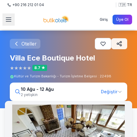
+90 216 212 01 04
🇹🇷 TR
Giriş
Üye Ol
Oteller
Villa Ece Boutique Hotel
★
★
★
★
★
8.7 ★
Kültür ve Turizm Bakanlığı - Turizm İşletme Belgesi : 22498
10 Ağu - 12 Ağu
Değiştir
2 yetişkin