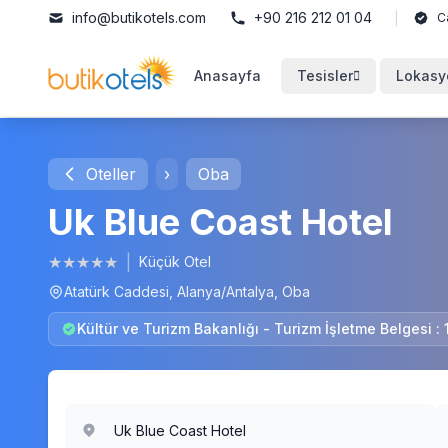
info@butikotels.com
+90 216 212 01 04
C
Anasayfa
Tesisler
Lokasy
Oteller
›
Oba
Uk Blue Coast Hotel
★
★
★
★
★
|
Küçük Otel
Atatürk Caddesi, Alanya/Antalya, Oba
Kültür ve Turizm Bakanlığı - Turizm İşletme Belgesi :