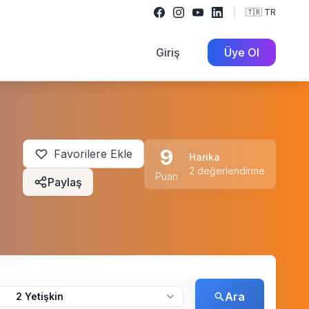
🇹🇷 TR
Giriş
Üye Ol
9
Favorilere Ekle
Harika
2 değerlendirme
Puan
Paylaş
Ara
2 Yetişkin