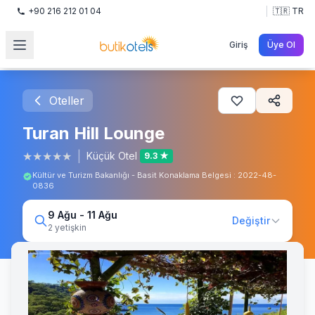
+90 216 212 01 04
🇹🇷 TR
Giriş
Üye Ol
Oteller
Turan Hill Lounge
★
★
★
★
★
|
Küçük Otel
9.3 ★
Kültür ve Turizm Bakanlığı - Basit Konaklama Belgesi : 2022-48-
0836
9 Ağu - 11 Ağu
Değiştir
2 yetişkin