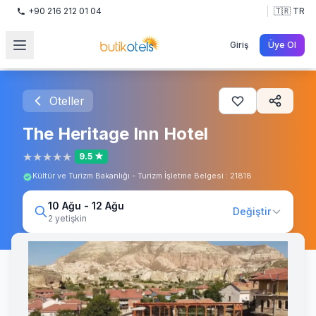
+90 216 212 01 04
🇹🇷 TR
Giriş
Üye Ol
Oteller
The Heritage Inn Hotel
★
★
★
★
★
9.5 ★
Kültür ve Turizm Bakanlığı - Turizm İşletme Belgesi : 21818
10 Ağu - 12 Ağu
Değiştir
2 yetişkin