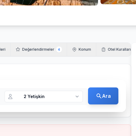
leri
Değerlendirmeler
Konum
Otel Kuralları
4
Ara
2 Yetişkin