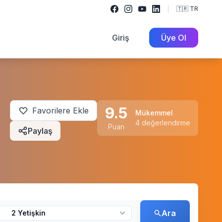
🇹🇷 TR
Giriş
Üye Ol
9.5
Favorilere Ekle
Mükemmel
4 değerlendirme
Puan
Paylaş
Ara
2 Yetişkin