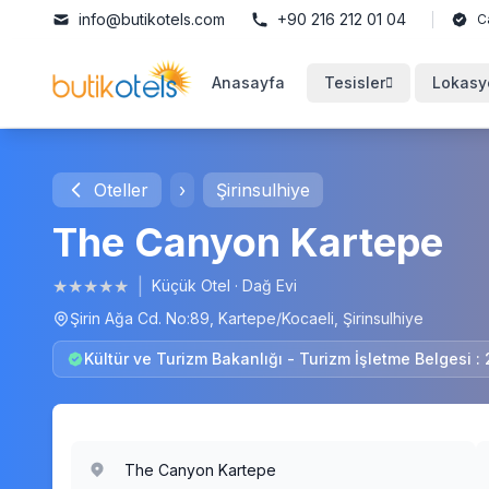
info@butikotels.com
+90 216 212 01 04
C
Anasayfa
Tesisler
Lokasy
Oteller
›
Şirinsulhiye
The Canyon Kartepe
★
★
★
★
★
|
Küçük Otel
·
Dağ Evi
Şirin Ağa Cd. No:89, Kartepe/Kocaeli, Şirinsulhiye
Kültür ve Turizm Bakanlığı - Turizm İşletme Belgesi :