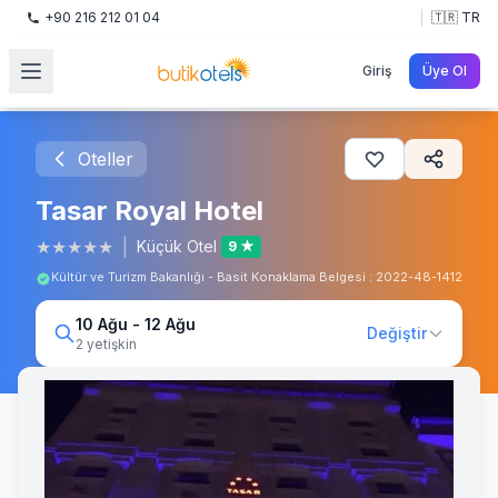
+90 216 212 01 04
🇹🇷 TR
Giriş
Üye Ol
Oteller
Tasar Royal Hotel
★
★
★
★
★
|
Küçük Otel
9 ★
Kültür ve Turizm Bakanlığı - Basit Konaklama Belgesi : 2022-48-1412
10 Ağu - 12 Ağu
Değiştir
2 yetişkin