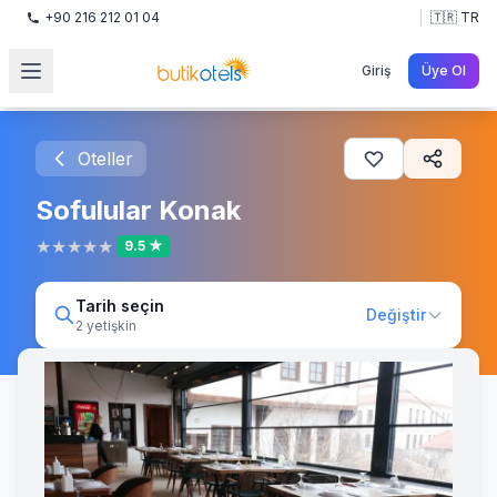
+90 216 212 01 04
🇹🇷 TR
Giriş
Üye Ol
Oteller
Sofulular Konak
★
★
★
★
★
9.5 ★
Tarih seçin
Değiştir
2 yetişkin