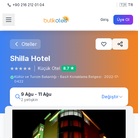
+90 216 212 01 04
🇹🇷 TR
Giriş
Üye Ol
Oteller
Shilla Hotel
★
★
★
★
★
|
Küçük Otel
8.7 ★
Kültür ve Turizm Bakanlığı - Basit Konaklama Belgesi : 2022-17-
0422
9 Ağu - 11 Ağu
Değiştir
2 yetişkin