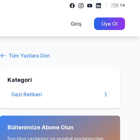
🇹🇷 TR
Giriş
Üye Ol
Tüm Yazılara Dön
Kategori
Gezi Rehberi
Bültenimize Abone Olun
Son blog yazılarımız ve seyahat ipuçlarımızdan