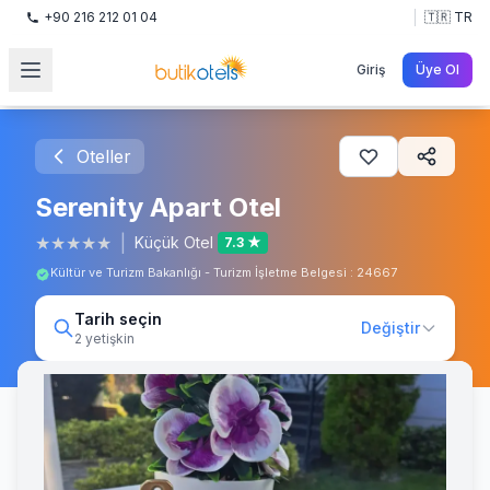
+90 216 212 01 04
🇹🇷 TR
Giriş
Üye Ol
Oteller
Serenity Apart Otel
★
★
★
★
★
|
Küçük Otel
7.3 ★
Kültür ve Turizm Bakanlığı - Turizm İşletme Belgesi : 24667
Tarih seçin
Değiştir
2 yetişkin