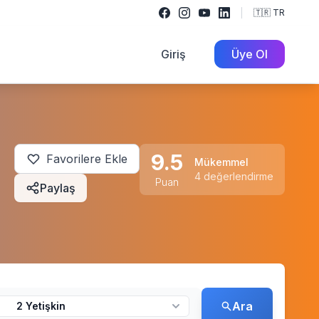
🇹🇷 TR
Giriş
Üye Ol
9.5
Favorilere Ekle
Mükemmel
4 değerlendirme
Puan
Paylaş
Ara
2 Yetişkin