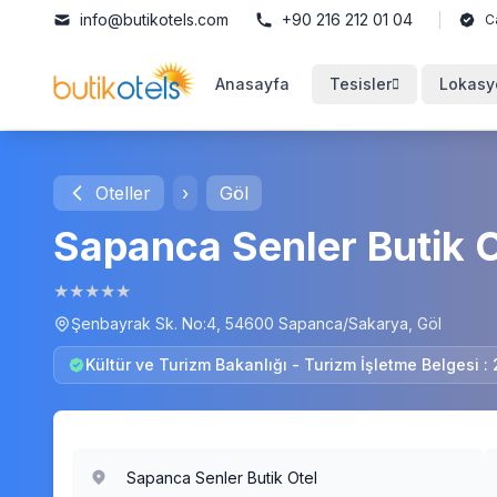
info@butikotels.com
+90 216 212 01 04
C
Anasayfa
Tesisler
Lokasy
Oteller
›
Göl
Sapanca Senler Butik O
★
★
★
★
★
Şenbayrak Sk. No:4, 54600 Sapanca/Sakarya, Göl
Kültür ve Turizm Bakanlığı - Turizm İşletme Belgesi :