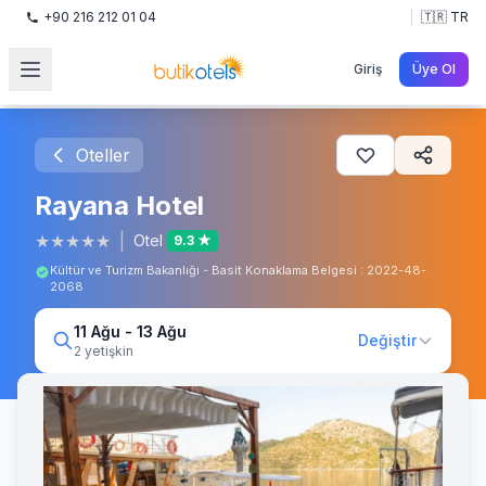
+90 216 212 01 04
🇹🇷 TR
Giriş
Üye Ol
Oteller
Rayana Hotel
★
★
★
★
★
|
Otel
9.3 ★
Kültür ve Turizm Bakanlığı - Basit Konaklama Belgesi : 2022-48-
2068
11 Ağu - 13 Ağu
Değiştir
2 yetişkin