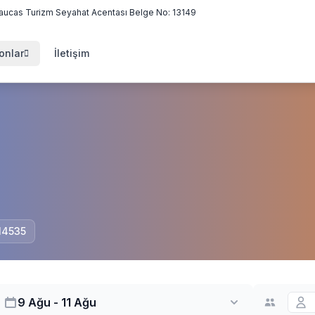
aucas Turizm Seyahat Acentası Belge No: 13149
onlar
İletişim
 14535
9 Ağu - 11 Ağu