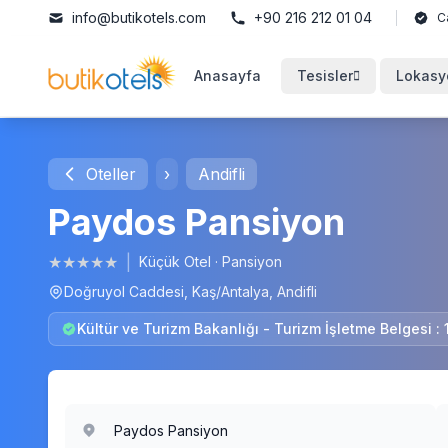
info@butikotels.com
+90 216 212 01 04
C
Anasayfa
Tesisler
Lokasy
Oteller
›
Andifli
Paydos Pansiyon
★
★
★
★
★
|
Küçük Otel
·
Pansiyon
Doğruyol Caddesi, Kaş/Antalya, Andifli
Kültür ve Turizm Bakanlığı - Turizm İşletme Belgesi :