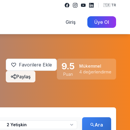
🇹🇷 TR
Giriş
Üye Ol
9.5
Favorilere Ekle
Mükemmel
4 değerlendirme
Puan
Paylaş
Ara
2 Yetişkin