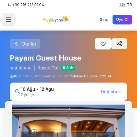
+90 216 212 01 04
🇹🇷 TR
Giriş
Üye Ol
Oteller
Payam Guest House
★
★
★
★
★
|
Küçük Otel
9.3 ★
Kültür ve Turizm Bakanlığı - Turizm İşletme Belgesi : 22904
10 Ağu - 12 Ağu
Değiştir
2 yetişkin