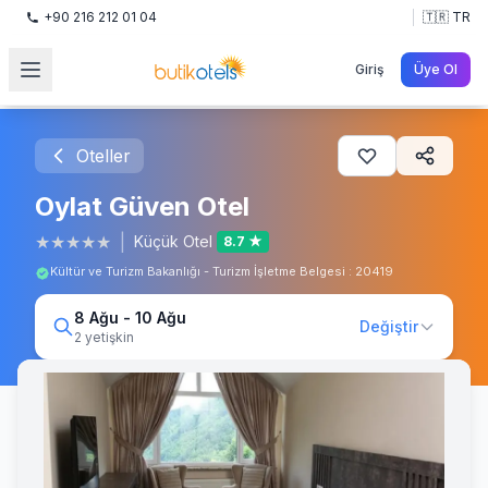
+90 216 212 01 04
🇹🇷 TR
Giriş
Üye Ol
Oteller
Oylat Güven Otel
★
★
★
★
★
|
Küçük Otel
8.7 ★
Kültür ve Turizm Bakanlığı - Turizm İşletme Belgesi : 20419
8 Ağu - 10 Ağu
Değiştir
2 yetişkin