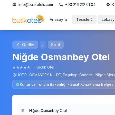
info@butikotels.com
+90 216 212 01 04
C
Anasayfa
Tesisler
Lokasy
Oteller
›
Sırali
Niğde Osmanbey Otel
★
★
★
★
★
|
Küçük Otel
HOTEL OSMANBEY NİĞDE, Paşakapı Caddesi, Niğde Merkez
Kültür ve Turizm Bakanlığı - Basit Konaklama Belges