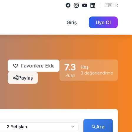
🇹🇷 TR
Giriş
Üye Ol
7.3
Favorilere Ekle
Hoş
3 değerlendirme
Puan
Paylaş
Ara
2 Yetişkin