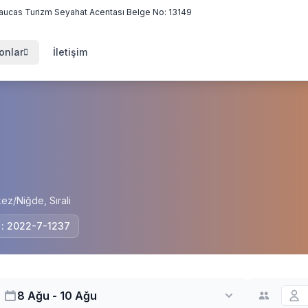
aucas Turizm Seyahat Acentası Belge No: 13149
onlar
İletişim
/Niğde, Sırali
i : 2022-7-1237
8 Ağu - 10 Ağu