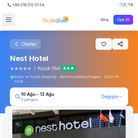
+90 216 212 01 04
🇹🇷 TR
Giriş
Üye Ol
Oteller
Nest Hotel
★
★
★
★
★
|
Küçük Otel
8.8 ★
Kültür ve Turizm Bakanlığı - Basit Konaklama Belgesi : 2022-35-
0338
10 Ağu - 12 Ağu
Değiştir
2 yetişkin