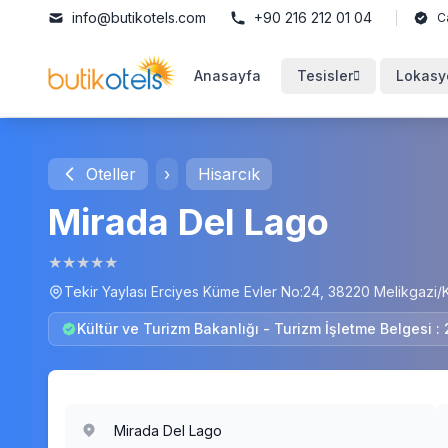
info@butikotels.com
+90 216 212 01 04
C
Anasayfa
Tesisler
Lokasy
Oteller
›
Hisarcık
Mirada Del Lago
★
★
★
★
★
Tekir Yaylası Erciyes Küme Evler No:24, 38220 Melikgazi/K
Kültür ve Turizm Bakanlığı - Turizm İşletme Belgesi :