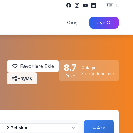
🇹🇷 TR
Giriş
Üye Ol
8.7
Favorilere Ekle
Çok İyi
3 değerlendirme
Puan
Paylaş
Ara
2 Yetişkin