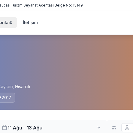
aucas Turizm Seyahat Acentası Belge No: 13149
onlar
İletişim
ayseri, Hisarcık
 22017
11 Ağu - 13 Ağu