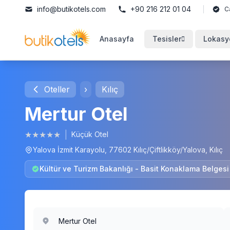
info@butikotels.com
+90 216 212 01 04
C
Anasayfa
Tesisler
Lokasy
Oteller
›
Kılıç
Mertur Otel
★
★
★
★
★
|
Küçük Otel
Yalova İzmit Karayolu, 77602 Kılıç/Çiftlikköy/Yalova, Kılıç
Kültür ve Turizm Bakanlığı - Basit Konaklama Belges