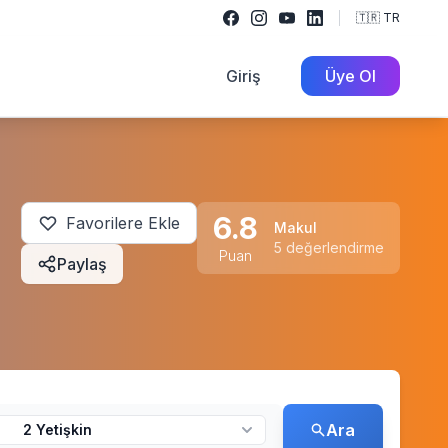
🇹🇷 TR
Giriş
Üye Ol
6.8
Favorilere Ekle
Makul
5 değerlendirme
Puan
Paylaş
Ara
2 Yetişkin