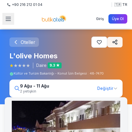
+90 216 212 01 04
🇹🇷 TR
Giriş
Üye Ol
Oteller
L'olive Homes
★
★
★
★
★
|
Daire
9.3 ★
Kültür ve Turizm Bakanlığı - Konut İzin Belgesi : 48-7470
9 Ağu - 11 Ağu
Değiştir
2 yetişkin