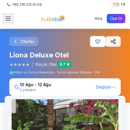
+90 216 212 01 04
🇹🇷 TR
Giriş
Üye Ol
Oteller
Liona Deluxe Otel
★
★
★
★
★
|
Küçük Otel
8.7 ★
Kültür ve Turizm Bakanlığı - Turizm İşletme Belgesi : 139
10 Ağu - 12 Ağu
Değiştir
2 yetişkin