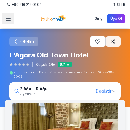
+90 216 212 01 04
🇹🇷 TR
Giriş
Üye Ol
Oteller
L'Agora Old Town Hotel
★
★
★
★
★
|
Küçük Otel
8.7 ★
Kültür ve Turizm Bakanlığı - Basit Konaklama Belgesi : 2022-38-
0002
7 Ağu - 9 Ağu
Değiştir
2 yetişkin