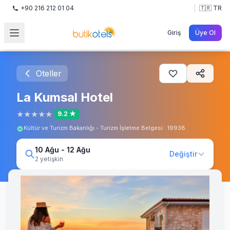
+90 216 212 01 04
🇹🇷 TR
Giriş
Üye Ol
Oteller
La Kumsal Hotel
★
★
★
★
★
9.2 ★
Kültür ve Turizm Bakanlığı - Turizm İşletme Belgesi : 19938
10 Ağu - 12 Ağu
Değiştir
2 yetişkin