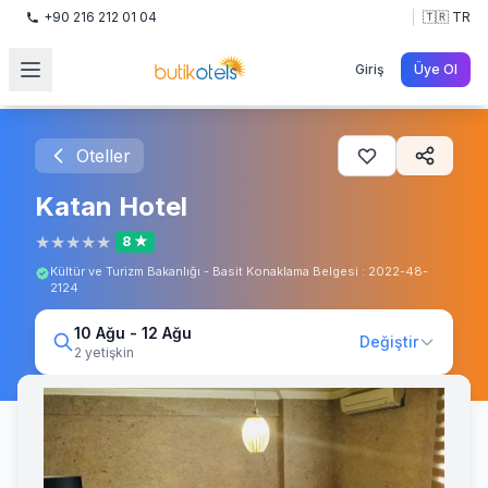
+90 216 212 01 04
🇹🇷 TR
Giriş
Üye Ol
Oteller
Katan Hotel
★
★
★
★
★
8 ★
Kültür ve Turizm Bakanlığı - Basit Konaklama Belgesi : 2022-48-
2124
10 Ağu - 12 Ağu
Değiştir
2 yetişkin