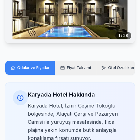
1 / 28
Odalar ve Fiyatlar
Fiyat Takvimi
Otel Özellikleri
Karyada Hotel Hakkında
Karyada Hotel, İzmir Çeşme Tokoğlu
bölgesinde, Alaçatı Çarşı ve Pazaryeri
Camisi ile yürüyüş mesafesinde, Ilıca
plajına yakın konumda butik anlayışla
konaklama fırsatı sunuyor.