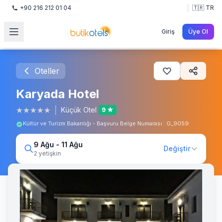
+90 216 212 01 04
🇹🇷 TR
Giriş
Üye Ol
Oteller
Karyada Hotel
★
★
★
★
★
|
Küçük Otel
9 ★
Kültür ve Turizm Bakanlığı - Başvuru Belge Numarası : G_9059
9 Ağu - 11 Ağu
Değiştir
2 yetişkin