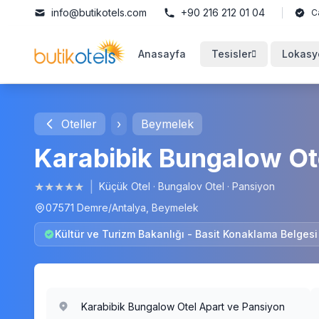
info@butikotels.com
+90 216 212 01 04
C
Anasayfa
Tesisler
Lokasy
Oteller
›
Beymelek
Karabibik Bungalow Ot
★
★
★
★
★
|
Küçük Otel
·
Bungalov Otel
·
Pansiyon
07571 Demre/Antalya, Beymelek
Kültür ve Turizm Bakanlığı - Basit Konaklama Belges