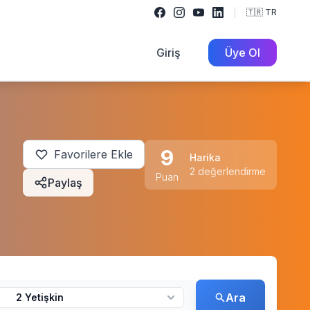
🇹🇷 TR
Giriş
Üye Ol
9
Favorilere Ekle
Harika
2 değerlendirme
Puan
Paylaş
Ara
2 Yetişkin