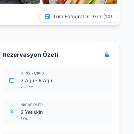
Tüm Fotoğrafları Gör (14)
Rezervasyon Özeti
GIRIŞ - ÇIKIŞ
7 Ağu - 9 Ağu
2 Gece
MISAFIRLER
2 Yetişkin
1 Oda