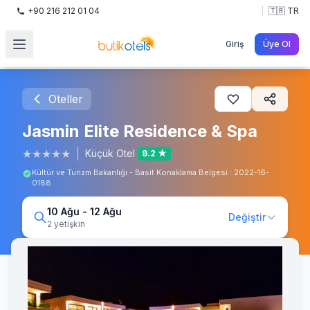
+90 216 212 01 04
🇹🇷 TR
Giriş
Üye Ol
Oteller
Jasmin Elite Residence & Spa
★
★
★
★
★
|
Küçük Otel
9.2 ★
Kültür ve Turizm Bakanlığı - Basit Konaklama Belgesi : 2022-16-
0188
10 Ağu - 12 Ağu
Değiştir
2 yetişkin