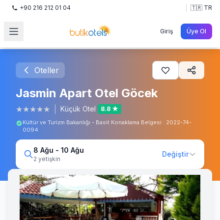
+90 216 212 01 04
🇹🇷 TR
Giriş
Üye Ol
Oteller
Jasmin Apart Otel Göcek
★
★
★
★
★
|
Küçük Otel
8.8 ★
Kültür ve Turizm Bakanlığı - Basit Konaklama Belgesi : 2022-74-
0094
8 Ağu - 10 Ağu
Değiştir
2 yetişkin