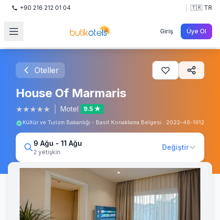
+90 216 212 01 04
🇹🇷 TR
Giriş
Üye Ol
Oteller
House Of Marmaris
★
★
★
★
★
|
Motel
9.5 ★
Kültür ve Turizm Bakanlığı - Basit Konaklama Belgesi : 2022-48-1912
9 Ağu - 11 Ağu
Değiştir
2 yetişkin