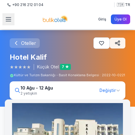
+90 216 212 01 04
🇹🇷 TR
Giriş
Üye Ol
Oteller
Hotel Kalif
★
★
★
★
★
|
Küçük Otel
7 ★
Kültür ve Turizm Bakanlığı - Basit Konaklama Belgesi : 2022-10-0221
10 Ağu - 12 Ağu
Değiştir
2 yetişkin