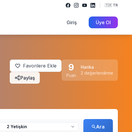
🇹🇷 TR
Giriş
Üye Ol
9
Favorilere Ekle
Harika
2 değerlendirme
Puan
Paylaş
Ara
2 Yetişkin