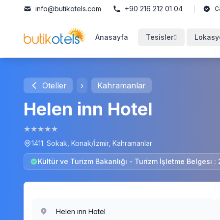
info@butikotels.com
+90 216 212 01 04
C
Anasayfa
Tesisler
Lokasy
Oteller
›
Kahramanlar
Helen inn Hotel
★
★
★
★
★
1411. Sokak, Konak/İzmir, Kahramanlar
Kültür ve Turizm Bakanlığı - Turizm İşletme Belgesi :