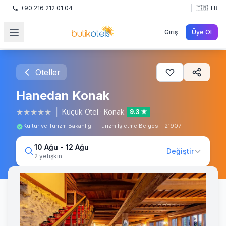
+90 216 212 01 04
🇹🇷 TR
Giriş
Üye Ol
Oteller
Hanedan Konak
★
★
★
★
★
|
Küçük Otel
·
Konak
9.3 ★
Kültür ve Turizm Bakanlığı - Turizm İşletme Belgesi : 21907
10 Ağu - 12 Ağu
Değiştir
2 yetişkin