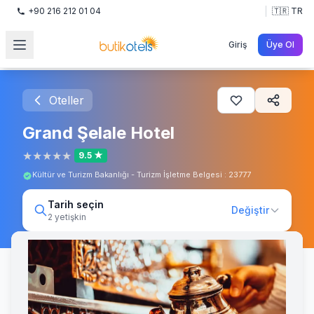
+90 216 212 01 04
🇹🇷 TR
Giriş
Üye Ol
Oteller
Grand Şelale Hotel
★
★
★
★
★
9.5 ★
Kültür ve Turizm Bakanlığı - Turizm İşletme Belgesi : 23777
Tarih seçin
Değiştir
2 yetişkin