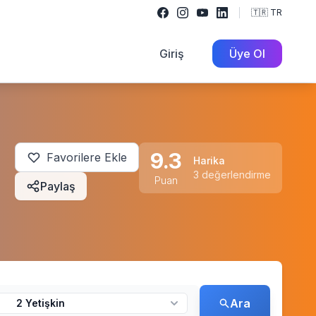
🇹🇷 TR
Giriş
Üye Ol
9.3
Favorilere Ekle
Harika
3 değerlendirme
Puan
Paylaş
Ara
2 Yetişkin