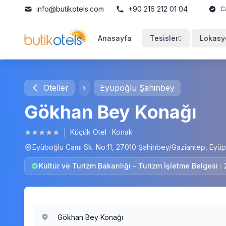
info@butikotels.com
+90 216 212 01 04
C
Anasayfa
Tesisler
Lokasy
Oteller
›
Eyüpoğlu Şahinbey
Gökhan Bey Konağı
★
★
★
★
★
|
Küçük Otel
·
Konak
Eyüboğlu Cami Sk. No:11, 27010 Şahinbey/Gaziantep, Eyü
Kültür ve Turizm Bakanlığı - Turizm İşletme Belgesi :