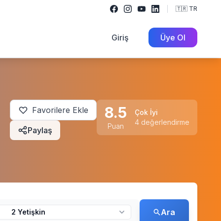
🇹🇷 TR
Giriş
Üye Ol
8.5
Favorilere Ekle
Çok İyi
4 değerlendirme
Puan
Paylaş
Ara
2 Yetişkin