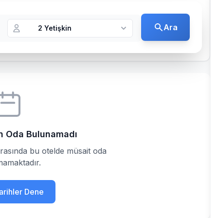
Ara
2 Yetişkin
çin Oda Bulunamadı
arasında bu otelde müsait oda
amaktadır.
Tarihler Dene