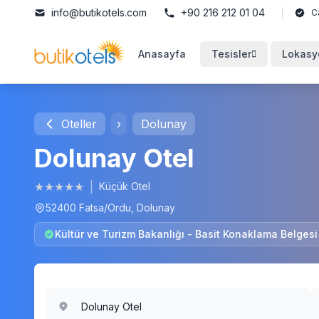
info@butikotels.com
+90 216 212 01 04
C
Anasayfa
Tesisler
Lokasy
Oteller
›
Dolunay
Dolunay Otel
★
★
★
★
★
|
Küçük Otel
52400 Fatsa/Ordu, Dolunay
Kültür ve Turizm Bakanlığı - Basit Konaklama Belges