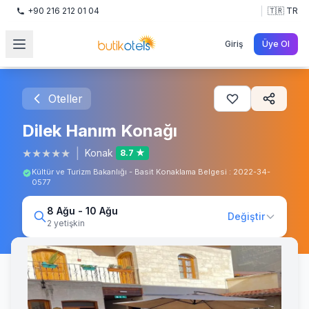
+90 216 212 01 04
🇹🇷 TR
Giriş
Üye Ol
Oteller
Dilek Hanım Konağı
★
★
★
★
★
|
Konak
8.7 ★
Kültür ve Turizm Bakanlığı - Basit Konaklama Belgesi : 2022-34-
0577
8 Ağu - 10 Ağu
Değiştir
2 yetişkin