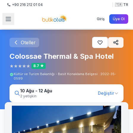
+90 216 212 01 04
🇹🇷 TR
Giriş
Üye Ol
Oteller
Colossae Thermal & Spa Hotel
★
★
★
★
★
8.7 ★
Kültür ve Turizm Bakanlığı - Basit Konaklama Belgesi : 2022-35-
0599
10 Ağu - 12 Ağu
Değiştir
2 yetişkin