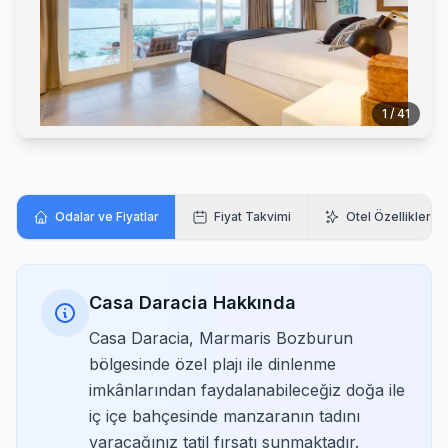
1 / 41
Odalar ve Fiyatlar
Fiyat Takvimi
Otel Özellikleri
Casa Daracia Hakkında
Casa Daracia, Marmaris Bozburun
bölgesinde özel plajı ile dinlenme
imkânlarından faydalanabileceğiz doğa ile
iç içe bahçesinde manzaranın tadını
varacağınız tatil fırsatı sunmaktadır.