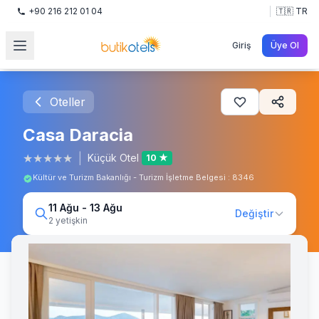
+90 216 212 01 04
🇹🇷 TR
Giriş
Üye Ol
Oteller
Casa Daracia
★
★
★
★
★
|
Küçük Otel
10 ★
Kültür ve Turizm Bakanlığı - Turizm İşletme Belgesi : 8346
11 Ağu - 13 Ağu
Değiştir
2 yetişkin