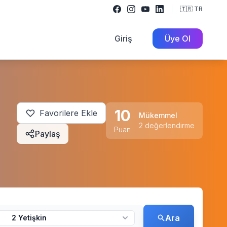
🇹🇷 TR
Giriş
Üye Ol
10
Favorilere Ekle
Mükemmel
2 değerlendirme
Puan
Paylaş
Ara
2 Yetişkin