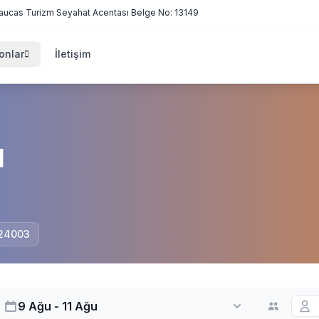
aucas Turizm Seyahat Acentası Belge No: 13149
onlar
İletişim
l
 24003
9 Ağu - 11 Ağu