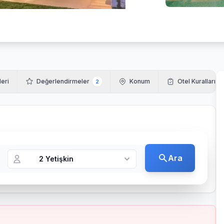
leri
Değerlendirmeler
Konum
Otel Kuralları
2
Ara
2 Yetişkin