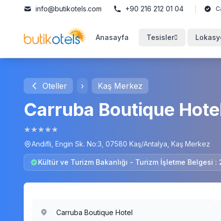
info@butikotels.com
+90 216 212 01 04
C
Anasayfa
Tesisler
Lokasy
Oteller
›
Kaş Merkez
Carruba Boutique Hote
★
★
★
★
★
Andifli, Engin Sk. No:3, 07580 Kaş/Antalya, Kaş Merkez
Kültür ve Turizm Bakanlığı - Turizm İşletme Belgesi :