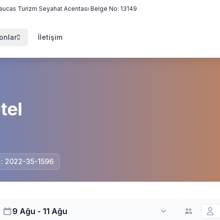
aucas Turizm Seyahat Acentası Belge No: 13149
onlar
İletişim
tel
i : 2022-35-1596
9 Ağu - 11 Ağu