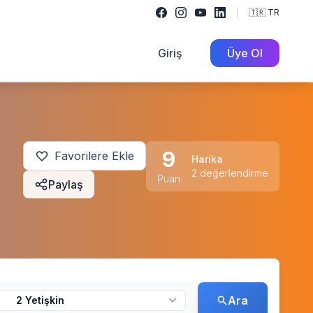
🇹🇷 TR
Giriş
Üye Ol
9
Favorilere Ekle
Harika
2 değerlendirme
Puan
Paylaş
Ara
2 Yetişkin