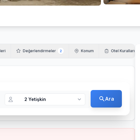
leri
Değerlendirmeler
Konum
Otel Kuralları
2
Ara
2 Yetişkin