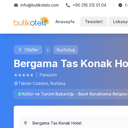
info@butikotels.com
+90 216 212 01 04
C
Anasayfa
Tesisler
Lokasy
Oteller
›
Kurtuluş
Bergama Tas Konak Ho
★
★
★
★
★
|
Pansiyon
Taksim Caddesi, Kurtuluş
Kültür ve Turizm Bakanlığı - Basit Konaklama Belges