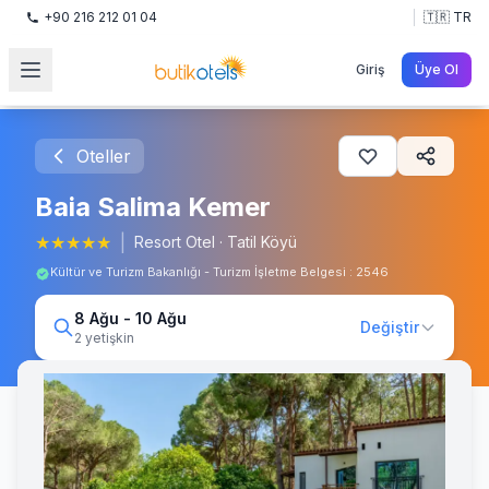
+90 216 212 01 04
🇹🇷 TR
Giriş
Üye Ol
Oteller
Baia Salima Kemer
★
★
★
★
★
|
Resort Otel
·
Tatil Köyü
Kültür ve Turizm Bakanlığı - Turizm İşletme Belgesi : 2546
8 Ağu - 10 Ağu
Değiştir
2 yetişkin