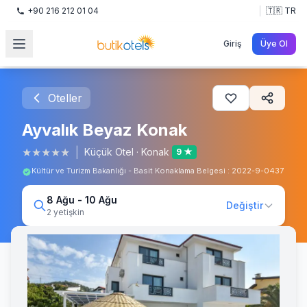
+90 216 212 01 04
🇹🇷 TR
Giriş
Üye Ol
Oteller
Ayvalık Beyaz Konak
★
★
★
★
★
|
Küçük Otel
·
Konak
9 ★
Kültür ve Turizm Bakanlığı - Basit Konaklama Belgesi : 2022-9-0437
8 Ağu - 10 Ağu
Değiştir
2 yetişkin