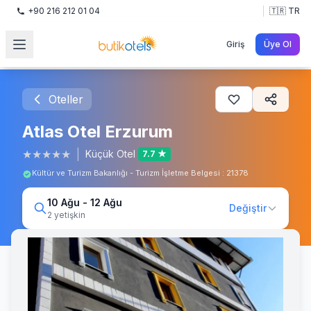
+90 216 212 01 04
🇹🇷 TR
Giriş
Üye Ol
Oteller
Atlas Otel Erzurum
★
★
★
★
★
|
Küçük Otel
7.7 ★
Kültür ve Turizm Bakanlığı - Turizm İşletme Belgesi : 21378
10 Ağu - 12 Ağu
Değiştir
2 yetişkin