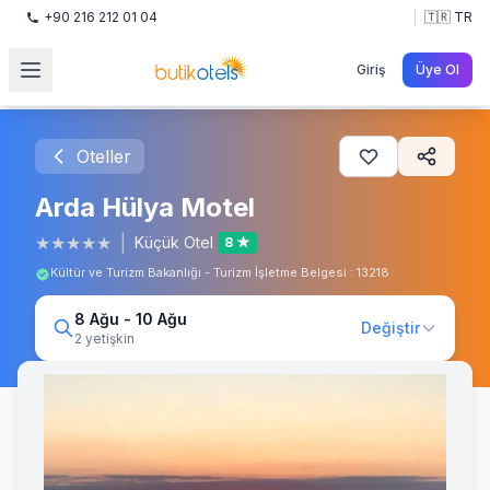
+90 216 212 01 04
🇹🇷 TR
Giriş
Üye Ol
Oteller
Arda Hülya Motel
★
★
★
★
★
|
Küçük Otel
8 ★
Kültür ve Turizm Bakanlığı - Turizm İşletme Belgesi : 13218
8 Ağu - 10 Ağu
Değiştir
2 yetişkin