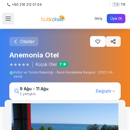
+90 216 212 01 04
🇹🇷 TR
Giriş
Üye Ol
Oteller
Anemonia Otel
★
★
★
★
★
|
Küçük Otel
7 ★
Kültür ve Turizm Bakanlığı - Basit Konaklama Belgesi : 2022-34-
2649
9 Ağu - 11 Ağu
Değiştir
2 yetişkin